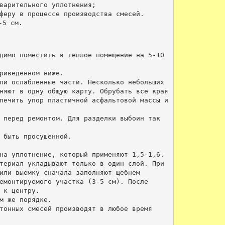
варительного уплотнения;

феру в процессе производства смесей.

димо поместить в тёплое помещение на 5-10 
риведённом ниже.

ли ослабленные части. Несколько небольших 
няют в одну общую карту. Обрубать все края 
печить упор пластичной асфальтовой массы и 
 перед ремонтом. Для разделки выбоин так 
 быть просушенной.

на уплотнение, который применяют 1,5-1,6.

териал укладывают только в один слой. При 
или выемку сначала заполняют щебнем 
емонтируемого участка (3-5 см). После 
к центру.

м же порядке. 

тонных смесей производят в любое время 