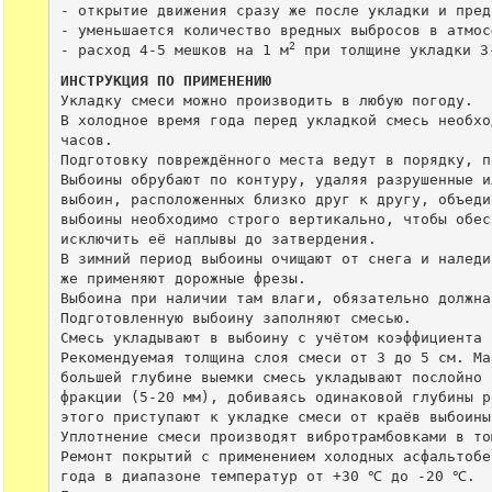
- открытие движения сразу же после укладки и пред
- уменьшается количество вредных выбросов в атмос
2
- расход 4-5 мешков на 1 м
ИНСТРУКЦИЯ ПО ПРИМЕНЕНИЮ
Укладку смеси можно производить в любую погоду.

В холодное время года перед укладкой смесь необхо
часов.

Подготовку повреждённого места ведут в порядку, п
Выбоины обрубают по контуру, удаляя разрушенные и
выбоин, расположенных близко друг к другу, объеди
выбоины необходимо строго вертикально, чтобы обес
исключить её наплывы до затвердения.

В зимний период выбоины очищают от снега и наледи
же применяют дорожные фрезы.

Выбоина при наличии там влаги, обязательно должна
Подготовленную выбоину заполняют смесью.

Смесь укладывают в выбоину с учётом коэффициента 
Рекомендуемая толщина слоя смеси от 3 до 5 см. Ма
большей глубине выемки смесь укладывают послойно 
фракции (5-20 мм), добиваясь одинаковой глубины р
этого приступают к укладке смеси от краёв выбоины 
Уплотнение смеси производят вибротрамбовками в то
Ремонт покрытий с применением холодных асфальтобе
года в диапазоне температур от +30 ℃ до -20 ℃.
