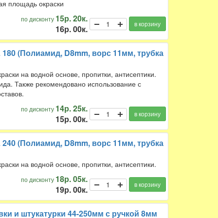
ая площадь окраски
15р. 20к.
по дисконту
в корзину
16р. 00к.
 180 (Полиамид, D8mm, ворс 11мм, трубка
аски на водной основе, пропитки, антисептики.
мида. Также рекомендовано использование с
ставов.
14р. 25к.
по дисконту
в корзину
15р. 00к.
 240 (Полиамид, D8mm, ворс 11мм, трубка
аски на водной основе, пропитки, антисептики.
18р. 05к.
по дисконту
в корзину
19р. 00к.
ки и штукатурки 44-250мм с ручкой 8мм