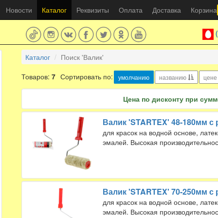
Новости
Каталог
Реквизиты
Оплата
Доставка
Корзина
Каталог
Поиск 'Валик'
Товаров:
7
Сортировать по:
умолчанию
названию
цен
Цена по дисконту при сумме
Валик 'STARTEX' 48-180мм с
для красок на водной основе, лате
эмалей. Высокая производительнос
Валик 'STARTEX' 70-250мм с
для красок на водной основе, лате
эмалей. Высокая производительнос