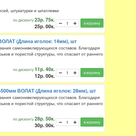
сей, штукатурки и шпатлевки
23р. 75к.
по дисконту
в корзину
25р. 00к.
ОЛАТ (Длина иголок: 14мм), шт
ывания самонивелирующихся составов. Благодаря
ьков и пористой структуры, что спасает от раннего
11р. 40к.
по дисконту
в корзину
12р. 00к.
500мм ВОЛАТ (Длина иголок: 28мм), шт
ывания самонивелирующихся составов. Благодаря
ьков и пористой структуры, что спасает от раннего
28р. 50к.
по дисконту
в корзину
30р. 00к.